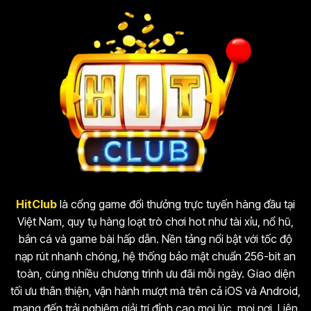
Hiểu
Nhất
Cho
Bạn
HitClub
là cổng game đổi thưởng trực tuyến hàng đầu tại
Việt Nam, quy tụ hàng loạt trò chơi hot như tài xỉu, nổ hũ,
bắn cá và game bài hấp dẫn. Nền tảng nổi bật với tốc độ
nạp rút nhanh chóng, hệ thống bảo mật chuẩn 256-bit an
toàn, cùng nhiều chương trình ưu đãi mỗi ngày. Giao diện
tối ưu thân thiện, vận hành mượt mà trên cả iOS và Android,
mang đến trải nghiệm giải trí đỉnh cao mọi lúc, mọi nơi. Liên