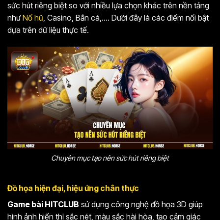
sức hút riêng biệt so với nhiều lựa chọn khác trên nền tảng
như
Nổ hũ
, Casino, Bắn cá,…. Dưới đây là các điểm nổi bật
dựa trên dữ liệu thực tế.
Chuyên mục tạo nên sức hút riêng biệt
Đồ họa hiện đại, hiệu ứng chân thực
Game bài HITCLUB
sử dụng công nghệ đồ họa 3D giúp
hình ảnh hiển thị sắc nét, màu sắc hài hòa, tạo cảm giác