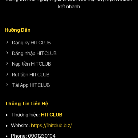
kết nhanh
Hướng Dẫn
Đăng ký HITCLUB
Đăng nhập HITCLUB
Nạp tiền HITCLUB
Rút tiền HITCLUB
Tải App HITCLUB
Thông Tin Liên Hệ
Thương hiệu:
HITCLUB
Website:
https://1hitclub.biz/
Phone: 0901230104