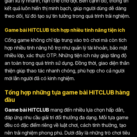
gian xử lý nhanh, hạn chế chờ đợi. Bên cạnh đó, thông tin
kết quả luôn hiển thị minh bạch, giúp người dùng dễ dàng
theo dõi, từ đó tạo sự tin tưởng trong quá trình trải nghiệm.
Game bài HITCLUB tích hợp nhiều tính năng tiện ích
Cổng game không chỉ tập trung vào trò chơi mà còn tích
hợp nhiều tính năng hỗ trợ như quản lý tài khoản, bảo mật
nhiều lớp, xác thực OTP. Những tiện ích này giúp tăng độ
an toàn trong quá trình sử dụng. Đồng thời, giao diện thân
thiện giúp thao tác nhanh chóng, phù hợp cho cả người
mới lẫn người đã có kinh nghiệm.
Tổng hợp những tựa game bài HITCLUB hàng
đầu
Game bài HITCLUB
mang đến nhiều lựa chọn hấp dẫn,
đáp ứng nhu cầu giải trí đổi thưởng đa dạng. Mỗi tựa game
đều có đặc điểm riêng về luật chơi, cách tính thưởng, tạo
nên trải nghiệm phong phú. Dưới đây là những trò chơi tiêu