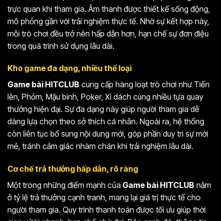
trực quan khi tham gia. Âm thanh được thiết kế sống động,
mô phỏng gần với trải nghiệm thực tế. Nhờ sự kết hợp này,
mỗi trò chơi đều trở nên hấp dẫn hơn, hạn chế sự đơn điệu
trong quá trình sử dụng lâu dài.
Kho game đa dạng, nhiều thể loại
Game bài HITCLUB
cung cấp hàng loạt trò chơi như Tiến
lên, Phỏm, Mậu binh, Poker, Xì dách cùng nhiều tựa quay
thưởng hiện đại. Sự đa dạng này giúp người tham gia dễ
dàng lựa chọn theo sở thích cá nhân. Ngoài ra, hệ thống
còn liên tục bổ sung nội dung mới, góp phần duy trì sự mới
mẻ, tránh cảm giác nhàm chán khi trải nghiệm lâu dài.
Cơ chế trả thưởng hấp dẫn, rõ ràng
Một trong những điểm mạnh của
Game bài HITCLUB
nằm
ở tỷ lệ trả thưởng cạnh tranh, mang lại giá trị thực tế cho
người tham gia. Quy trình thanh toán được tối ưu giúp thời