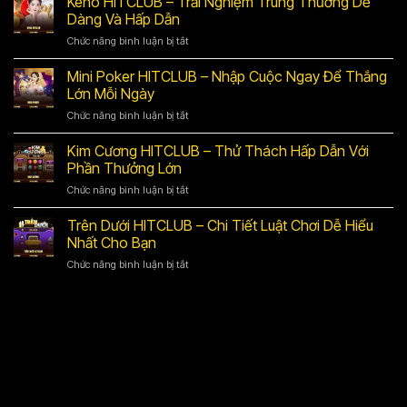
Keno HITCLUB – Trải Nghiệm Trúng Thưởng Dễ
Mượt
Xèng
Nghiệm
Dàng Và Hấp Dẫn
Tại
Săn
Chức năng bình luận bị tắt
ở
HITCLUB
Thưởng
Keno
–
Hấp
HITCLUB
Mini Poker HITCLUB – Nhập Cuộc Ngay Để Thắng
Trải
Dẫn
–
Nghiệm
Lớn Mỗi Ngày
Trải
Giải
Chức năng bình luận bị tắt
ở
Nghiệm
Trí
Mini
Trúng
Cực
Poker
Kim Cương HITCLUB – Thử Thách Hấp Dẫn Với
Thưởng
Hấp
HITCLUB
Dễ
Phần Thưởng Lớn
Dẫn
–
Dàng
Chức năng bình luận bị tắt
ở
Nhập
Và
Kim
Cuộc
Hấp
Cương
Trên Dưới HITCLUB – Chi Tiết Luật Chơi Dễ Hiểu
Ngay
Dẫn
HITCLUB
Để
Nhất Cho Bạn
–
Thắng
Chức năng bình luận bị tắt
ở
Thử
Lớn
Trên
Thách
Mỗi
Dưới
Hấp
Ngày
HITCLUB
Dẫn
–
Với
Chi
Phần
Tiết
Thưởng
Luật
Lớn
Chơi
Dễ