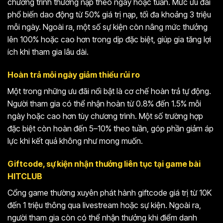
chương trình thưởng nạp theo ngày hoặc tuần. Mức ưu đãi
phổ biến dao động từ 50% giá trị nạp, tối đa khoảng 3 triệu
mỗi ngày. Ngoài ra, một số sự kiện còn nâng mức thưởng
lên 100% hoặc cao hơn trong dịp đặc biệt, giúp gia tăng lợi
ích khi tham gia lâu dài.
Hoàn trả mỗi ngày giảm thiểu rủi ro
Một trong những ưu đãi nổi bật là cơ chế hoàn trả tự động.
Người tham gia có thể nhận hoàn từ 0.8% đến 1.5% mỗi
ngày hoặc cao hơn tùy chương trình. Một số trường hợp
đặc biệt còn hoàn đến 5–10% theo tuần, góp phần giảm áp
lực khi kết quả không như mong muốn.
Giftcode, sự kiện nhận thưởng liên tục tại game bài
HITCLUB
Cổng game thường xuyên phát hành giftcode giá trị từ 10K
đến 1 triệu thông qua livestream hoặc sự kiện. Ngoài ra,
người tham gia còn có thể nhận thưởng khi điểm danh